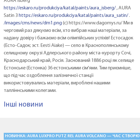
AURA Isberg
https://eskaro.ru/produkciya/katal/paints/aura_isberg/
, AURA
Satin 3
https://eskaro.ru/produkciya/katal/paints/aura_satin/
.
/images/cms/news/dm1.png
(c) https://www.dagomys.ru/ Ми в
черговий раз дякуємо всім, хто вибрав наші матеріали, за
надану довіру і бажаємо всім олімпійських успіхів! Естосадок
(Есто-Садок; эст. Eesti Aiake) — село в Краснополянському
селищному окрузі Адлерського району міста-курорту Сочі,
Краснодарський край, Росія. Заснований 1886 році як селище
Естонське (Естонка) 36 естонськими сім'ями. Тим приємніше,
що під час оздоблення залізничної станції
використовувались матеріали, вироблені нашими
талліннськими колегами.
Інші новини
НОВИНКА: AURA LUXPRO PUTZ RELIEF «БАРАНЕЦЬ» — ФАСАДНІ Ш
AURA VOLCANO — ЧАС СТВОРЮ