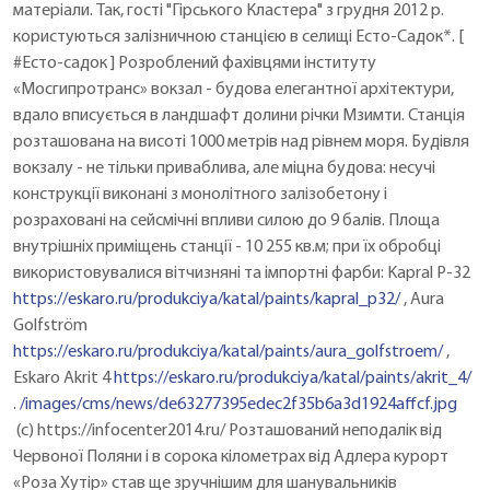
матеріали. Так, гості "Гірського Кластера" з грудня 2012 р.
користуються залізничною станцією в селищі Есто-Садок*. [
#Есто-садок ] Розроблений фахівцями інституту
«Мосгипротранс» вокзал - будова елегантної архітектури,
вдало вписується в ландшафт долини річки Мзимти. Станція
розташована на висоті 1000 метрів над рівнем моря. Будівля
вокзалу - не тільки приваблива, але міцна будова: несучі
конструкції виконані з монолітного залізобетону і
розраховані на сейсмічні впливи силою до 9 балів. Площа
внутрішніх приміщень станції - 10 255 кв.м; при їх обробці
використовувалися вітчизняні та імпортні фарби: Kapral P-32
https://eskaro.ru/produkciya/katal/paints/kapral_p32/
, Aura
Golfström
https://eskaro.ru/produkciya/katal/paints/aura_golfstroem/
,
Eskaro Akrit 4
https://eskaro.ru/produkciya/katal/paints/akrit_4/
.
/images/cms/news/de63277395edec2f35b6a3d1924affcf.jpg
(c) https://infocenter2014.ru/ Розташований неподалік від
Червоної Поляни і в сорока кілометрах від Адлера курорт
«Роза Хутір» став ще зручнішим для шанувальників