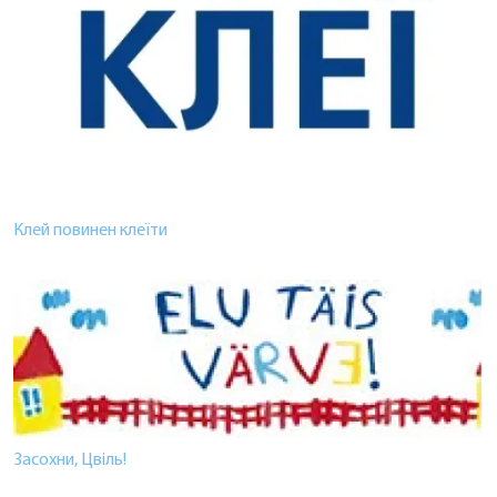
Клей повинен клеїти
Засохни, Цвіль!