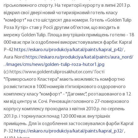
гірськолижного спорту. На території курорту в липні 2013 р.
відкрил свої двері новий чотиризірковий готель класу
"комфорт" на сто шістдесят два номери. Готель «Golden Tulip
Роза Хутір» став у Росії другим об'єктом, що входить в
мережу Golden Tulip. Площа внутрішніх приміщень готелю - 18
000 кв.м; при їх оздобленні використовувалися фарби: Kapral
P-42
https://eskaro.ru/produkciya/katal/paints/kapral_p42/
,
Aura Nord
https://eskaro.ru/produkciya/katal/paints/aura_nord/
.
/images/cms/news/golden-tulip-roza-hutor1.jpg
(c) https://www.goldentuliprosakhutor.com/ Гості
"Приморського Кластера" мають можливість комфортно
розміститися в 1000 номерів п'ятизіркового оздоровчого
комплексу класу "комфорт" - "Дагомис", розташованого в 12
км від центру м. Сочі. Реновація головного 27-поверхового
корпусу комплексу проходила з квітня 2010 р. по серпень
2013 р. і торкнулася понад 120 000 кв.м. внутрішніх
приміщень. Для їх оздоблення застосовувалися фарби Kapral
P-32
https://eskaro.ru/produkciya/katal/paints/kapral_p32/
,