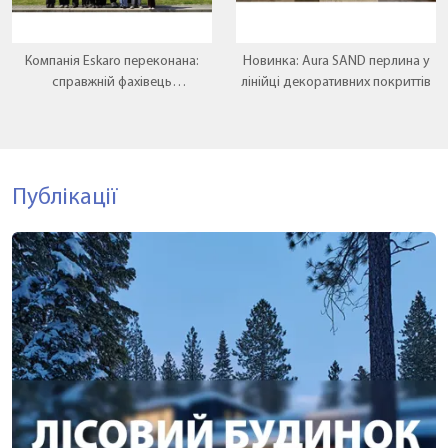
Компанія Eskaro переконана:
Новинка: Aura SAND перлина у
справжній фахівець
лінійці декоративних покриттів
народжується там, де теорія
зустрічається з практикою.
Публікації