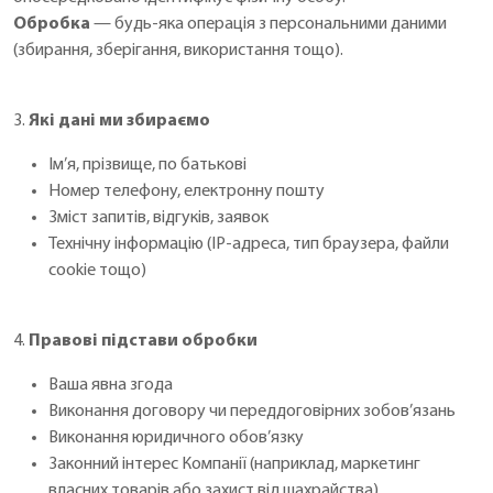
Обробка
— будь-яка операція з персональними даними
(збирання, зберігання, використання тощо).
3.
Які дані ми збираємо
Ім’я, прізвище, по батькові
Номер телефону, електронну пошту
Зміст запитів, відгуків, заявок
Технічну інформацію (IP-адреса, тип браузера, файли
cookie тощо)
4.
Правові підстави обробки
Ваша явна згода
Виконання договору чи переддоговірних зобов’язань
Виконання юридичного обов’язку
Законний інтерес Компанії (наприклад, маркетинг
власних товарів або захист від шахрайства)