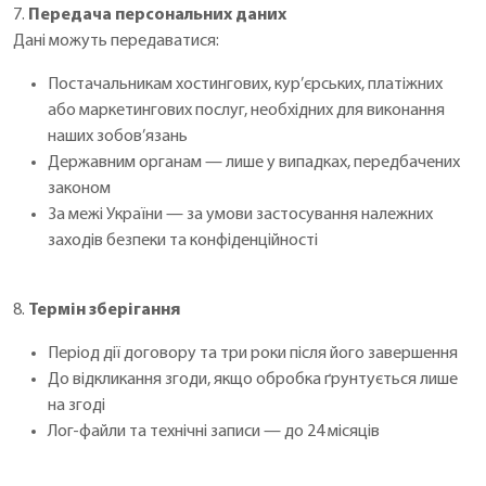
7.
Передача персональних даних
Дані можуть передаватися:
Постачальникам хостингових, кур’єрських, платіжних
або маркетингових послуг, необхідних для виконання
наших зобов’язань
Державним органам — лише у випадках, передбачених
законом
За межі України — за умови застосування належних
заходів безпеки та конфіденційності
8.
Термін зберігання
Період дії договору та три роки після його завершення
До відкликання згоди, якщо обробка ґрунтується лише
на згоді
Лог-файли та технічні записи — до 24 місяців