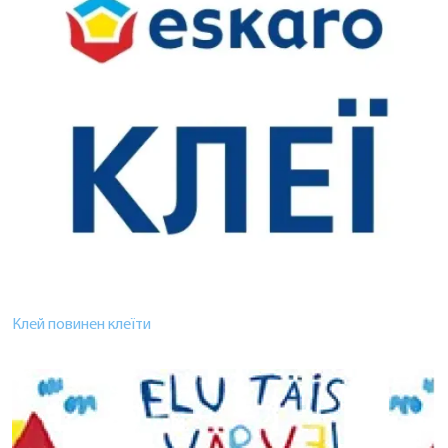
Клей повинен клеїти