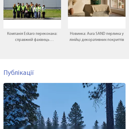
Компанія Eskaro переконана:
Новинка: Aura SAND перлина у
справжній фахівець
лінійці декоративних покриттів
народжується там, де теорія
зустрічається з практикою.
Публікації