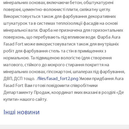
мінеральних основах, включаючи бетон, обштукатурені
поверхні, цементно-волокнисті плити, силікатну цеглу.
Використовується також для фарбування декоративних
штукатурок та в системах теплоізоляції фасадів на основі
мінеральної вати. Фарба не призначена для горизонтальних
поверхонь, що перебувають під впливом води. Фарба Aura
Fasad Fort може використовуватися також для внутрішніх
робіт для фарбування стель та стін в приміщеннях з
нормальною. Та підвищеною вологістю (для створення
матового, стійкого до мокрого стирання покриття на
мінеральних основах, гіпсокартоні, шпалерах під фарбування,
ДВП, ДСП тощо.
/files/fasad_fort2.png
Умови придбання Aura
Fasad Fort Вам готові повідомити співробітники
Департаменту Продаж, координат яких вказані в розділі «Де
купити» нашого сайту.
Інші новини