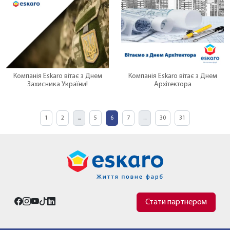
Компанія Eskaro вітає з Днем
Компанія Eskaro вітає з Днем
Захисника України!
Архітектора
1
2
...
5
6
7
...
30
31
Стати партнером