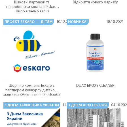
Шановні партнери та
Відкриття нового маркету
співробітники компанії Eskaro!
Щиро вітаємо вас із
прийдешним 2022 роком та
Різдвом Хрістовим!
ПРОЄКТ ESKARO — ДІТЯМ
НОВИНКА!
10.12.2021
18.10.2021
Щорічно компанія Eskaro є
DUAX EPOXY СLEANER
партнером конкурсу дитячого
малюнка «Життя сповнене фарб»
в Одеському ліцеї № 82 і
Чорноморському ліцеї.
З ДНЕМ ЗАХИСНИКА УКРАЇНИ
З ДНЕМ АРХІТЕКТОРА
14.10.2021
04.10.202