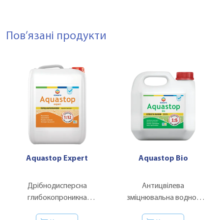
Пов’язані продукти
Aquastop Expert
Aquastop Bio
Дрібнодисперсна
Антицвілева
глибокопроникна
зміцнювальна водно-
ґрунтовка-концентрат
дисперсійна ґрунтовка-