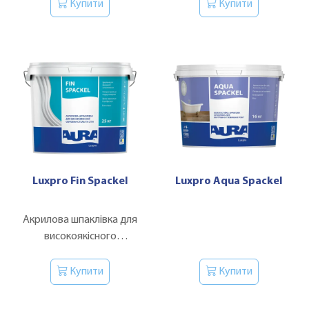
концентрат.
Купити
Купити
Luxpro Fin Spaсkel
Luxpro Aqua Spackel
Акрилова шпаклівка для
високоякісного
оздоблення стель та стін.
Купити
Купити