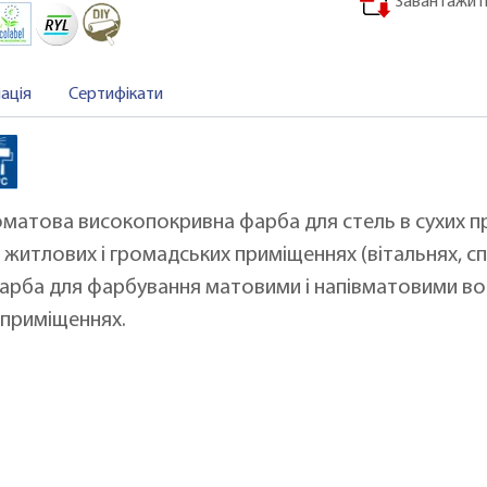
Завантажити
ація
Сертифікати
матова високопокривна фарба для стель в сухих п
х житлових і громадських приміщеннях (вітальнях, с
арба для фарбування матовими і напівматовими во
их приміщеннях.