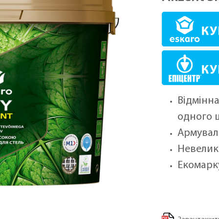
Відмінн
одного 
Армувал
Невелик
Екомарк