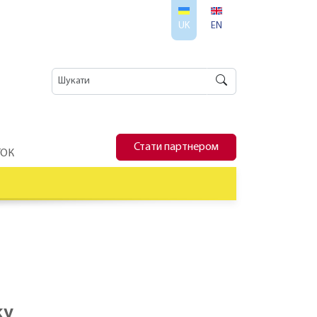
UK
EN
Стати партнером
ТОК
ky