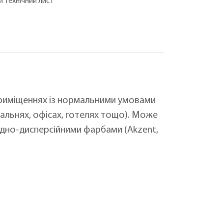
 технічний лист
риміщеннях із нормальними умовами
пальнях, офісах, готелях тощо). Може
дно-дисперсійними фарбами (Akzent,