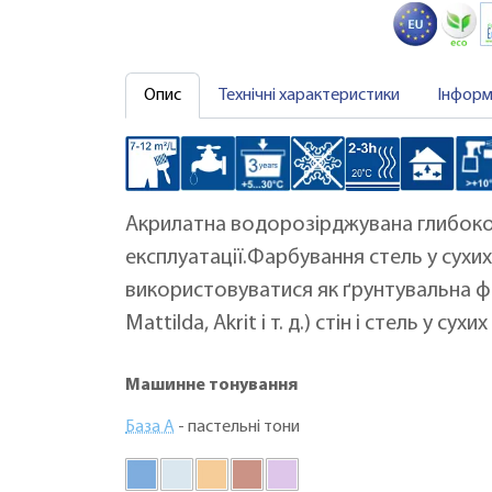
Опис
Технічні характеристики
Інформ
Акрилатна водорозірджувана глибоко
експлуатації.Фарбування стель у сухи
використовуватися як ґрунтувальна ф
Mattilda, Akrit і т. д.) стін і стель у сух
Машинне тонування
База А
- пастельні тони