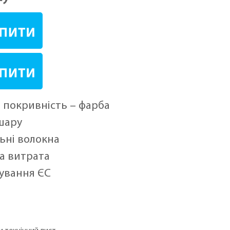
а покривність – фарба
шару
ьні волокна
а витрата
ування ЄC