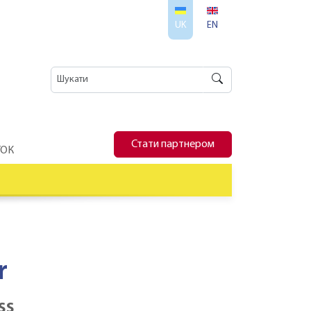
UK
EN
Стати партнером
ТОК
r
ss