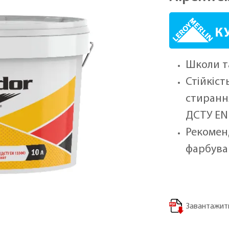
Школи т
Стійкіст
стирання
ДСТУ EN
Рекомен
фарбува
Завантажити