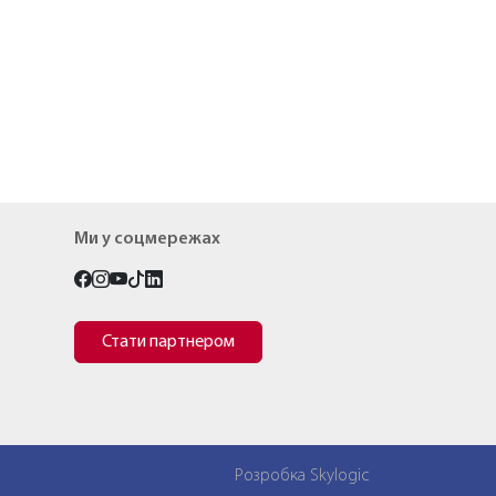
Ми у соцмережах
Стати партнером
Розробка Skylogic