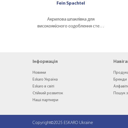
Fein Spachtel
Акрилова шпаклівка для
високоякісного оздоблення стель
та стін
Інформація
Навіга
Новини
Продук
Eskaro Україна
Бренди
Eskaro в світі
Алфавіт
Стійкий розвиток
Пошук з
Наші партнери
Copyright©2025 ESKARO Ukraine