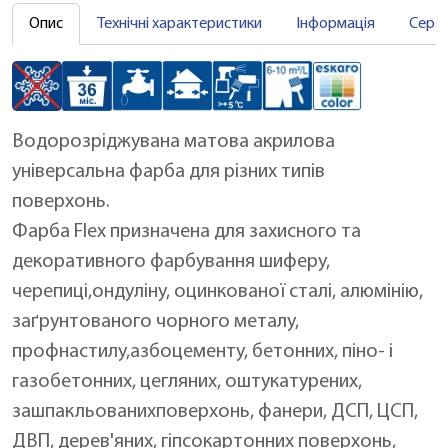
Опис
Технічні характеристики
Інформація
Серт
Водорозріджувана матова акрилова
універсальна фарба для різних типів
поверхонь.
Фарба Flex призначена для захисного та
декоративного фарбування шиферу,
черепиці,ондуліну, оцинкованої сталі, алюмінію,
заґрунтованого чорного металу,
профнастилу,азбоцементу, бетонних, піно- і
газобетонних, цегляних, оштукатурених,
зашпакльованихповерхонь, фанери, ДСП, ЦСП,
ДВП, дерев'яних, гіпсокартонних поверхонь,