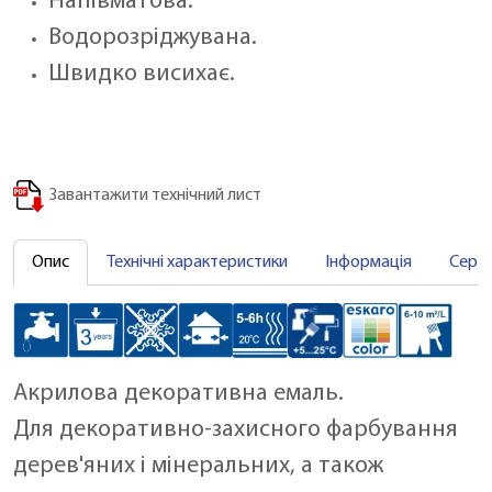
Напівматова.
Водорозріджувана.
Швидко висихає.
Завантажити технічний лист
Опис
Технічні характеристики
Інформація
Серт
Акрилова декоративна емаль.
Для декоративно-захисного фарбування
дерев'яних і мінеральних, а також