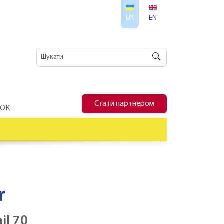
UK
EN
Стати партнером
ТОК
r
il 70