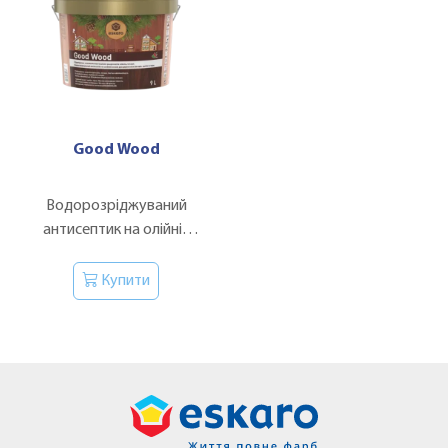
Good Wood
Водорозріджуваний
антисептик на олійній
основі для дерев'яних
фасадів, зрубів та терас.
Купити