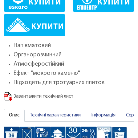
Напівматовий
Органорозчинний
Атмосферостійкий
Ефект "мокрого каменю"
Підходить для тротуарних плиток
Завантажити технічний лист
Опис
Технічні характеристики
Інформація
Серт