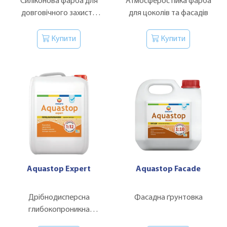
Силіконова фарба для
Атмосферостійка фарба
довговічного захисту
для цоколів та фасадів
фасаду
Купити
Купити
Aquastop Expert
Aquastop Facade
Дрібнодисперсна
Фасадна ґрунтовка
глибокопроникна
ґрунтовка-концентрат