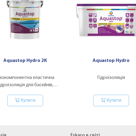
Aquastop Hydro 2К
Aquastop Hydro
вокомпонентна еластична
Гідроізоляція
ідроізоляція для басейнів,
ємностей, фундаментів
Купити
Купити
ція
Eskaro в світі