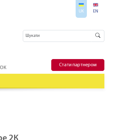
UK
EN
Стати партнером
ТОК
pe 2К