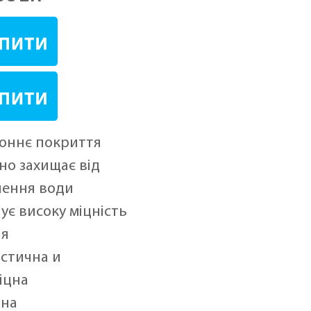
оннє покриття
но захищає від
ення води
ує високу міцність
ня
астична и
іцна
чна