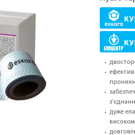
двостор
ефектив
проникн
забезпеч
з’єднан
дуже ел
високом
довгові