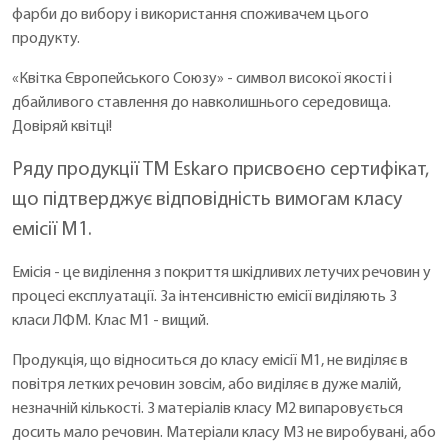
фарби до вибору і використання споживачем цього
продукту.
«Квітка Європейського Союзу» - символ високої якості і
дбайливого ставлення до навколишнього середовища.
Довіряй квітці!
Ряду продукції ТМ Eskaro присвоєно сертифікат,
що підтверджує відповідність вимогам класу
емісії М1.
Емісія - це виділення з покриття шкідливих летучих речовин у
процесі експлуатації. За інтенсивністю емісії виділяють 3
класи ЛФМ. Клас М1 - вищий.
Продукція, що відноситься до класу емісії М1, не виділяє в
повітря летких речовин зовсім, або виділяє в дуже малій,
незначній кількості. З матеріалів класу М2 випаровується
досить мало речовин. Матеріали класу М3 не виробувані, або