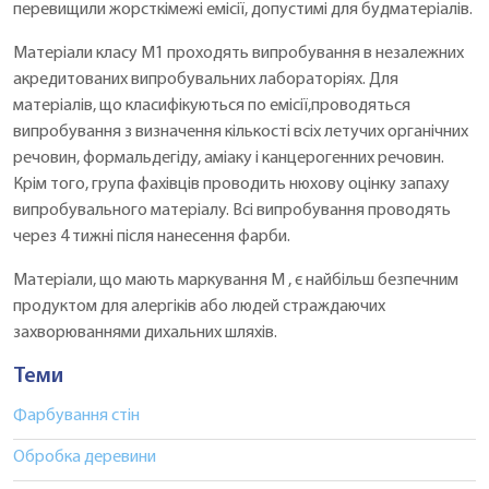
перевищили жорсткімежі емісії, допустимі для будматеріалів.
Матеріали класу М1 проходять випробування в незалежних
акредитованих випробувальних лабораторіях. Для
матеріалів, що класифікуються по емісії,проводяться
випробування з визначення кількості всіх летучих органічних
речовин, формальдегіду, аміаку і канцерогенних речовин.
Крім того, група фахівців проводить нюхову оцінку запаху
випробувального матеріалу. Всі випробування проводять
через 4 тижні після нанесення фарби.
Матеріали, що мають маркування M , є найбільш безпечним
продуктом для алергіків або людей страждаючих
захворюваннями дихальних шляхів.
Теми
Фарбування стін
Обробка деревини