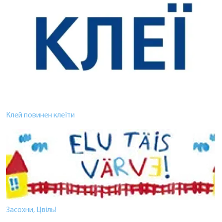
Клей повинен клеїти
Засохни, Цвіль!