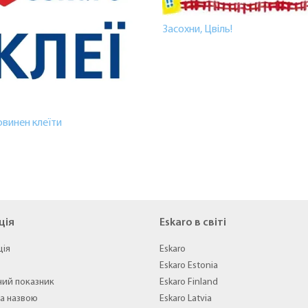
Засохни, Цвіль!
овинен клеїти
ція
Eskaro в світі
ція
Eskaro
Eskaro Estonia
ний показник
Eskaro Finland
а назвою
Eskaro Latvia