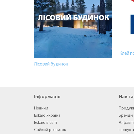
Клей п
Лісовий будинок
Інформація
Навіга
Новини
Продук
Eskaro Україна
Бренди
Eskaro в світі
Алфавіт
Стійкий розвиток
Пошук з