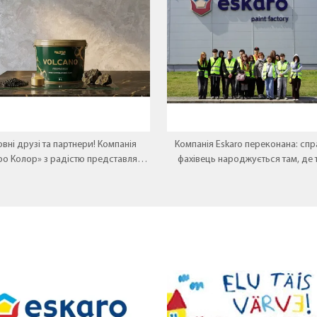
вні друзі та партнери! Компанія
Компанія Eskaro переконана: спр
ро Колор» з радістю представляє
фахівець народжується там, де 
 перлину у лінійці декоративних
зустрічається з практикою
покриттів — Aura VOLCANO.