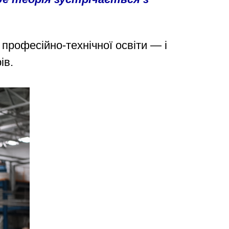
рофесійно-технічної освіти — і
ів.