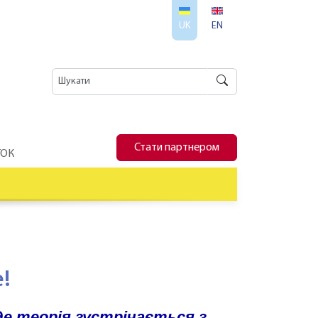
UK
EN
Стати партнером
ТОК
!
де теорія зустрічається з