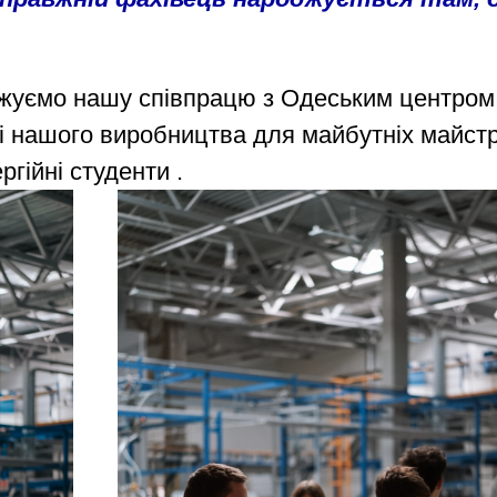
жуємо нашу співпрацю з Одеським центром п
і нашого виробництва для майбутніх майстр
ргійні студенти .