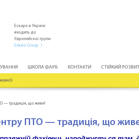
Ескаро в Україні
входить до
Європейскої групи
Eskaro Group
РУВАННЯ
ШКОЛА ФАРБ
КОНТАКТИ
СТІЙКИЙ РОЗВИ
кансії
О — традиція, що живе!
ентру ПТО — традиція, що живе
справжній фахівець народжується там, 