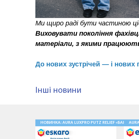
Ми щиро раді бути частиною цієї
Виховувати покоління фахівці
матеріали, з якими працюют
До нових зустрічей — і нових 
Інші новини
НОВИНКА: AURA LUXPRO PUTZ RELIEF «БАРАНЕЦ
AUR