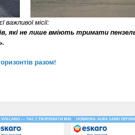
 важливої місії:
в, які не лише вміють тримати пензель 
ь.
горизонтів разом!
Ь» — ФАСАДНІ ШТУКАТУРКИ НОВОГО РІВНЯ
A VOLCANO — ЧАС СТВОРЮВАТИ МАГІЮ
НОВИНКА: AURA SAND ПЕРЛИН
28.05.2026
03.08.2026