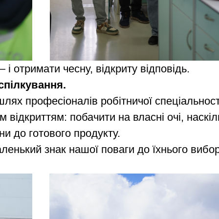
 і отримати чесну, відкриту відповідь.
спілкування.
 шлях професіоналів робітничої спеціальност
 відкриттям: побачити на власні очі, наскі
и до готового продукту.
аленький знак нашої поваги до їхнього вибо