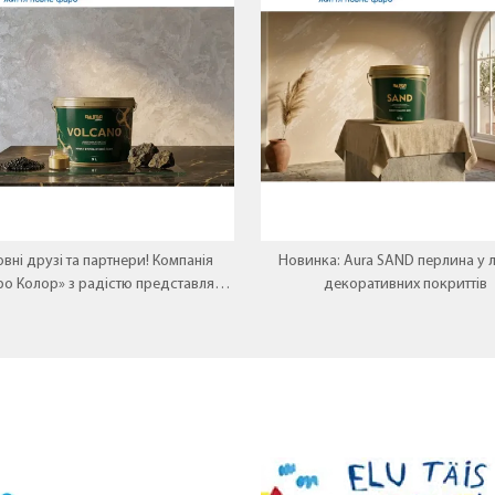
вні друзі та партнери! Компанія
Новинка: Aura SAND перлина у л
ро Колор» з радістю представляє
декоративних покриттів
 перлину у лінійці декоративних
покриттів — Aura VOLCANO.