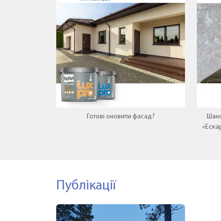
Готові оновити фасад?
Шано
«Еска
нову
Публікації