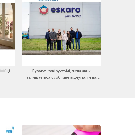
інійці
Бувають такі зустрічі, після яких
залишається особливе відчуття: ти на
правильному шляху, а те, чим ти
займаєшся, має сенс. Ця зустріч була
саме такою.