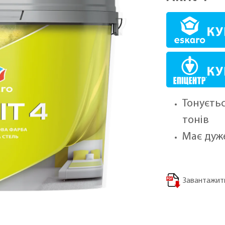
Тонуєтьс
тонів
Має дуж
Завантажити