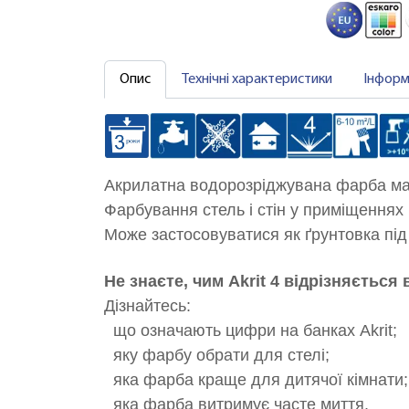
Опис
Технічні характеристики
Інформ
Акрилатна водорозріджувана фарба ма
Фарбування стель і стін у приміщеннях
Може застосовуватися як ґрунтовка під ф
Не знаєте, чим Akrit 4 відрізняється 
Дізнайтесь:
що означають цифри на банках Akrit;
яку фарбу обрати для стелі;
яка фарба краще для дитячої кімнати;
яка фарба витримує часте миття.