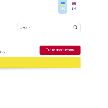
UK
EN
Стати партнером
ТОК