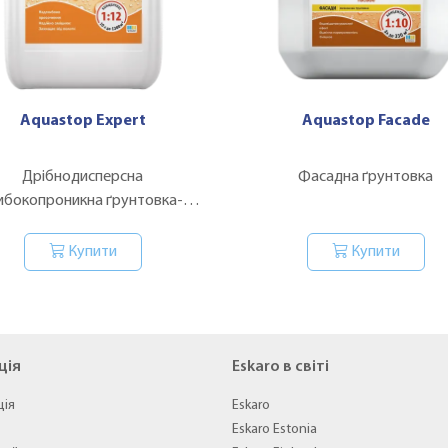
Aquastop Expert
Aquastop Facade
Дрібнодисперсна
Фасадна ґрунтовка
ибокопроникна ґрунтовка-
концентрат
Купити
Купити
ція
Eskaro в світі
ція
Eskaro
Eskaro Estonia