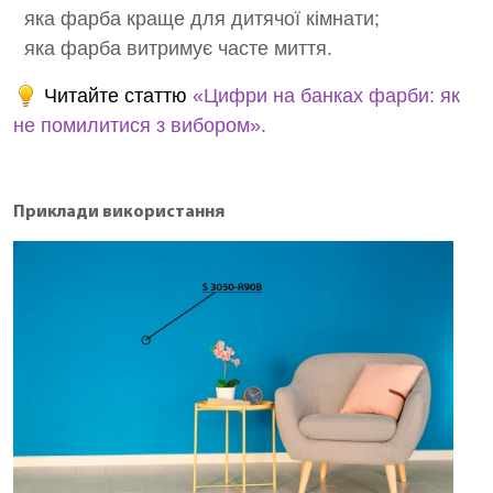
яка фарба краще для дитячої кімнати;
яка фарба витримує часте миття.
Читайте статтю
«Цифри на банках фарби: як
не помилитися з вибором».
Приклади використання