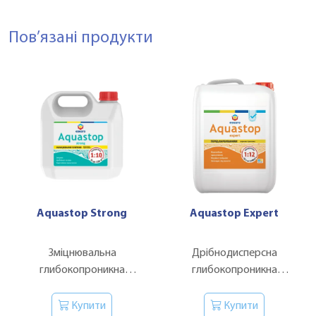
Пов’язані продукти
Aquastop Strong
Aquastop Expert
Зміцнювальна
Дрібнодисперсна
глибокопроникна
глибокопроникна
ґрунтовка-концентрат
ґрунтовка-концентрат
Купити
Купити