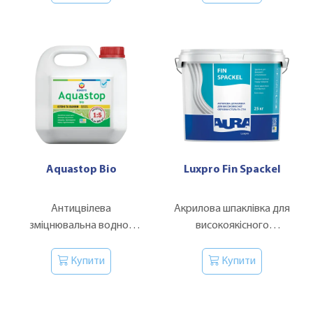
Aquastop Bio
Luxpro Fin Spaсkel
Антицвілева
Акрилова шпаклівка для
зміцнювальна водно-
високоякісного
дисперсійна ґрунтовка-
оздоблення стель та стін.
концентрат.
Купити
Купити