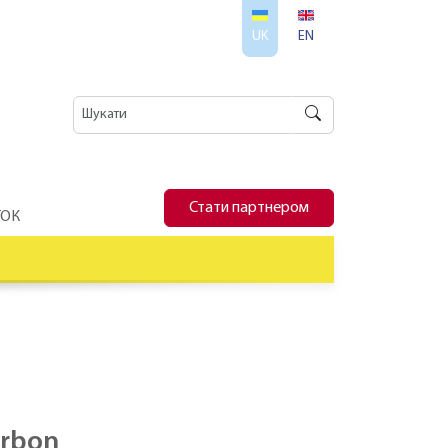
UK
EN
Стати партнером
ТОК
arbon