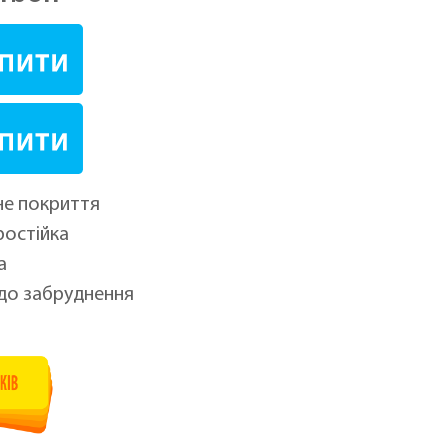
не покриття
остійка
а
 до забруднення