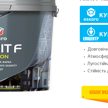
Довговіч
Атмосфер
Лугостійк
Стійкість