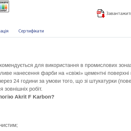
Завантажити
ація
Сертифікати
комендується для використання в промислових зонах,
жливе нанесення фарби на «свіжі» цементні поверхні 
рез 24 години за умови того, що зі штукатурки (пове
 зовнішніх робіт.
огію Akrit F Karbon?
чистим;