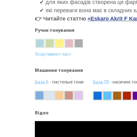
✔ для яких фасадів створена ця фар
✔ які переваги вона має в складних к
👉 Читайте статтю
«Eskaro Akrit F K
Ручне тонування
Асортимент паст
Машинне тонування
База А
- пастельні тони
База TR
- насичені то
Відео