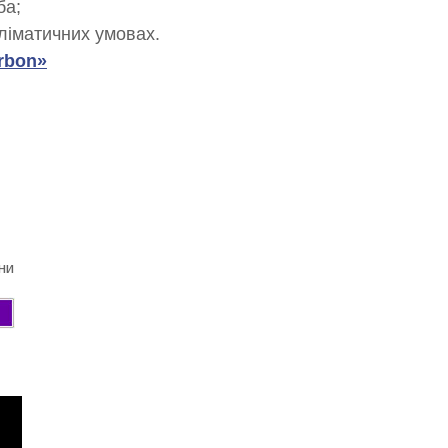
ба;
ліматичних умовах.
arbon»
ни