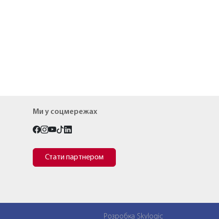
Ми у соцмережах
Стати партнером
Розробка Skylogic