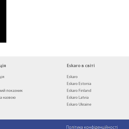
ція
Eskaro в світі
ція
Eskaro
Eskaro Estonia
ний показник
Eskaro Finland
а назвою
Eskaro Latvia
Eskaro Ukraine
Політика конфіденційності