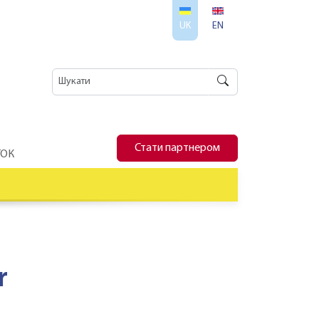
UK
EN
Стати партнером
ТОК
r