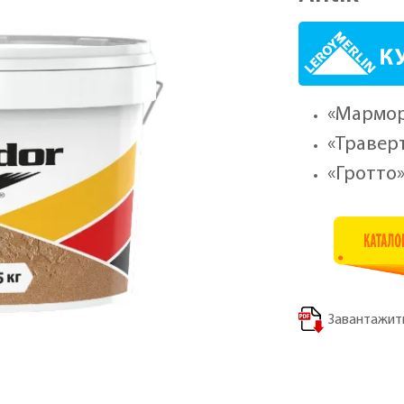
«Мармор
«Травер
«Гротто
Завантажити