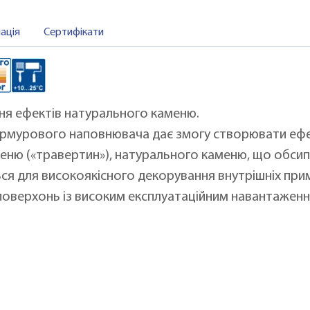
ація
Сертифікати
ня ефектів натурального каменю.
армурового наповнювача дає змогу створювати еф
меню («травертин»), натурального каменю, що обсип
я для високоякісного декорування внутрішніх примі
і поверхонь із високим експлуатаційним навантаженн