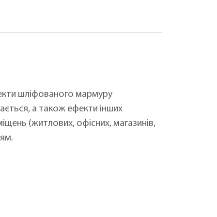
екти шліфованого мармуру
ається, а також ефекти інших
щень (житлових, офісних, магазинів,
ям.