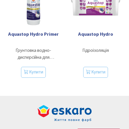
Aquastop Hydro Primer
Aquastop Hydro
Ґрунтовка водно-
Гідроізоляція
дисперсійна для
підготовки поверхні
перед нанесенням
Купити
Купити
гідроізоляції.