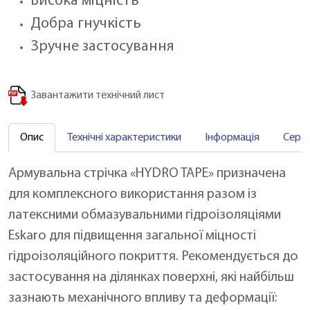
Висока міцність
Добра гнучкість
Зручне застосування
Завантажити технічний лист
Опис
Технічні характеристики
Інформація
Серт
Армувальна стрічка «HYDRO TAPE» призначена
для комплексного використання разом із
латексними обмазувальними гідроізоляціями
Eskaro для підвищення загальної міцності
гідроізоляційного покриття. Рекомендується до
застосування на ділянках поверхні, які найбільш
зазнають механічного впливу та деформації: