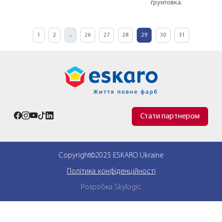
ґрунтовка.
1
2
...
26
27
28
29
30
31
Стати партнером
Copyright©2025 ESKARO Ukraine
Політика конфіденційності
Розробка Skylogic