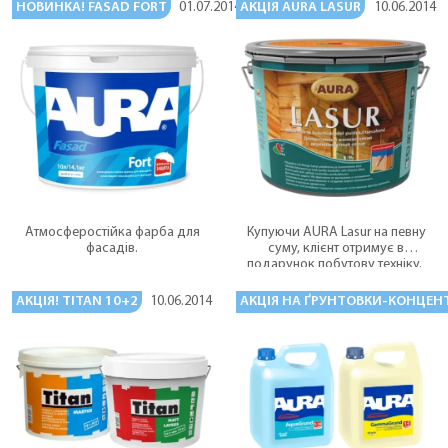
НОВИНКА! FASAD FORT
АКЦІЯ AURA LASUR
01.07.2014
10.06.2014
Атмосферостійка фарба для
Купуючи AURA Lasur на певну
фасадів.
суму, клієнт отримує в
подарунок побутову техніку.
АКЦІЯ! TITAN 10+2
АКЦІЯ НА ҐРУНТОВКИ-КОНЦЕН
10.06.2014