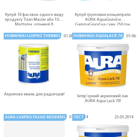
Купуй 10 фасовок одного виду
Купуй ґрунтовки-концентрати
продукту Titan Master або Titan
AURA AquaGrund и
Mattlatex, отримуй В
GammaGrund на суму 250 грн.
ПОДАРУНОК 2 фасовки такого ж
Отримуй ПОДАРУНКИ.
продукту.
НОВИНКА! LUXPRO THERMO
НОВИНКА! AQUALACK 70
01.06.2014
01.06
Акрилова емаль для радіаторів!
Інтер’єрний акриловий лак
AURA Aqua Lack 70!
AURA LUXPRO FASAD RESIDENS
ТЕСТ
01.06.2014
23.03.2014