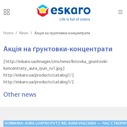
Home
News
Акція на ґрунтовки-концентрати
Акція на ґрунтовки-концентрати
[ http://eskaro.ua/images/cms/news/listovka_gruntovki-
koncentraty_aura_iyun_ru1.jpg ]
http://eskaro.ua/products/catalog1/ [
http://eskaro.ua/products/catalog1/ ]
Other news
НОВИНКА: AURA LUXPRO PUTZ RELIEF «БАРАНЕЦЬ» — ФАСАДНІ Ш
AURA VOLCANO — ЧАС СТВОРЮ