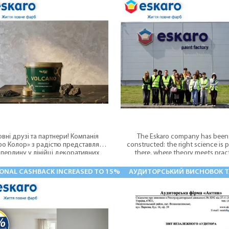
вні друзі та партнери! Компанія
The Eskaro company has been 
ро Колор» з радістю представляє
constructed: the right science is 
 перлину у лінійці декоративних
there, where theory meets pract
покриттів — Aura VOLCANO.
ONAL CASHBACK INCREASED TO 15%
АУДИТОРСЬКИЙ ВИСНОВОК ТА 
09.04.2026