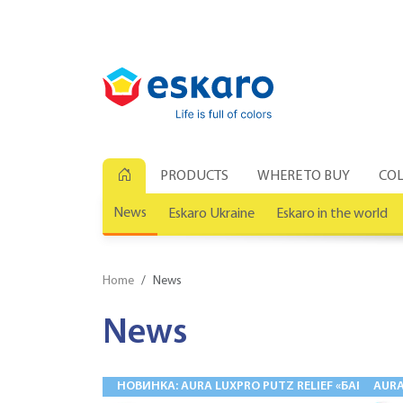
PRODUCTS
WHERE TO BUY
COL
News
Eskaro Ukraine
Eskaro in the world
Home
News
News
НОВИНКА: AURA LUXPRO PUTZ RELIEF «БАРАНЕЦ
AUR