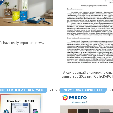
e have really important news.
Аудиторський висновок та фін
звітність за 2025 рік ТОВ ЕСКАР
9001 CERTIFICATE RENEWED
NEW: AURA LUXPRO FLEX
23.09.2025
21