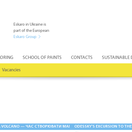
Eskaro in Ukraine is
part of the European
Eskaro Group
ORING
SCHOOL OF PAINTS
CONTACTS
SUSTAINABLE
Vacancies
Ь» — ФАСАДНІ ШТУКАТУРКИ НОВОГО РІВНЯ
A VOLCANO — ЧАС СТВОРЮВАТИ МАГІЮ
ODESSKY'S EXCURSION TO THE V
28.05.2026
03.08.2026