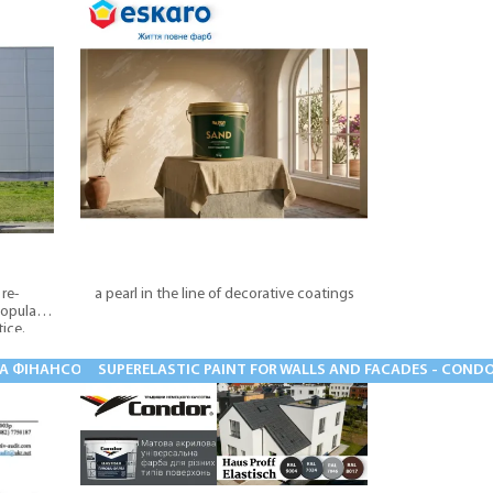
re-
a pearl in the line of decorative coatings
popular
ice.
ФІНАНСОВА ЗВІТНІСТЬ ЗА 2025 РІК ТОВ ЕСКАРО КОЛОР
SUPERELASTIC PAINT FOR WALLS AND FACADES - COND
01.04.20