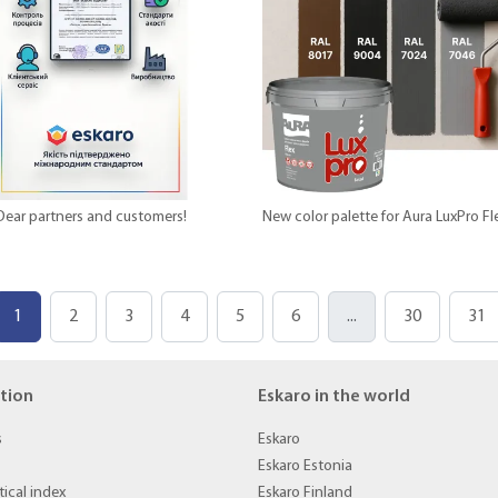
Dear partners and customers!
New color palette for Aura LuxPro Fl
1
2
3
4
5
6
...
30
31
tion
Eskaro in the world
s
Eskaro
Eskaro Estonia
ical index
Eskaro Finland