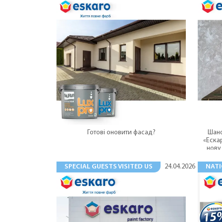
Готові оновити фасад?
Шано
«Еска
нову
SPECIAL GUESTS VISITED US
NATI
24.04.2026