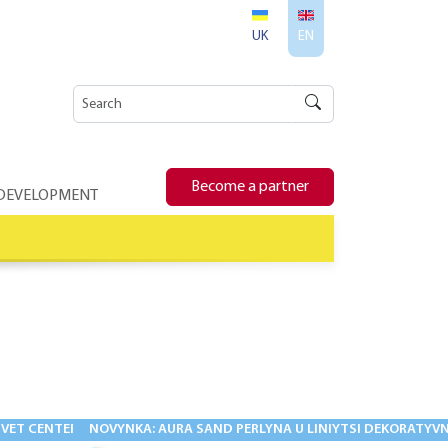
UK
EN
Become a partner
 DEVELOPMENT
ET CENTER IS A TRADITION THAT IS STILL ALIVE!
NOVYNKA: AURA SAND PERLYNA U LINIYTSI DEKORATYVNY
11.05.2026