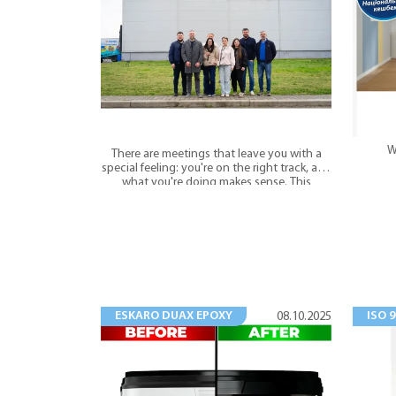
W
There are meetings that leave you with a
special feeling: you're on the right track, and
what you're doing makes sense. This
meeting was exactly that.
ESKARO DUAX EPOXY
ISO 
08.10.2025