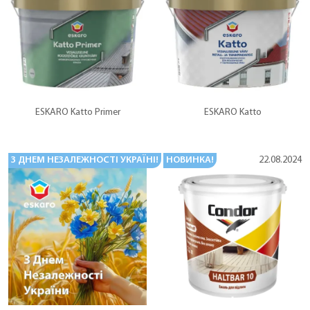
ESKARO Katto Primer
ESKARO Katto
З ДНЕМ НЕЗАЛЕЖНОСТІ УКРАЇНІ!
НОВИНКА!
23.08.2024
22.08.2024