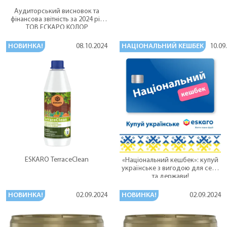
Аудиторський висновок та
фінансова звітність за 2024 рік
ТОВ ЕСКАРО КОЛОР
НОВИНКА!
НАЦІОНАЛЬНИЙ КЕШБЕК
08.10.2024
10.09
ESKARO TerraceClean
«Національний кешбек»: купуй
українське з вигодою для себе
та держави!
НОВИНКА!
НОВИНКА!
02.09.2024
02.09.2024