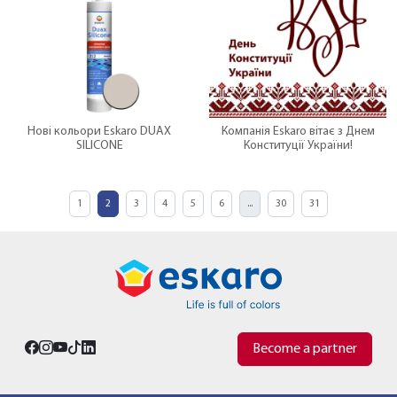
Нові кольори Eskaro DUAX
Компанія Eskaro вітає з Днем
SILICONE
Конституції України!
1
2
3
4
5
6
...
30
31
Become a partner