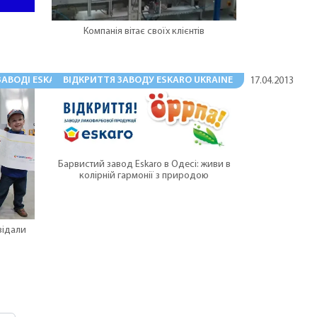
Компанія вітає своїх клієнтів
ЗАВОДІ ESKARO УКРАЇНА
ВІДКРИТТЯ ЗАВОДУ ESKARO UKRAINE
16.05.2013
17.04.2013
Барвистий завод Eskaro в Одесі: живи в
колірній гармонії з природою
відали