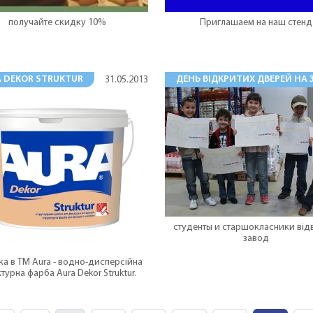
Приглашаем на наш стенд
получайте скидку 10%
 DEKOR STRUKTUR
ДЕНЬ ВІДКРИТИХ ДВЕРЕЙ НА 
31.05.2013
студенты и старшокласники від
завод
а в ТМ Aura - водно-дисперсійна
турна фарба Aura Dekor Struktur.