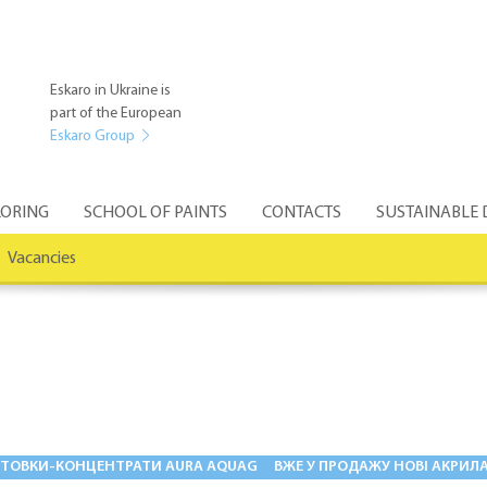
Eskaro in Ukraine is
part of the European
Eskaro Group
ORING
SCHOOL OF PAINTS
CONTACTS
SUSTAINABLE
Vacancies
НТОВКИ-КОНЦЕНТРАТИ AURA AQUAGRUND І GAMMAGRUND
ВЖЕ У ПРОДАЖУ НОВІ АКРИЛА
09.01.2014
25.11.