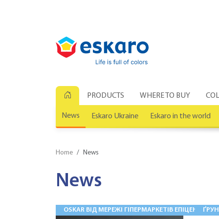
PRODUCTS
WHERE TO BUY
COL
News
Eskaro Ukraine
Eskaro in the world
Home
News
News
OSKAR ВІД МЕРЕЖІ ГІПЕРМАРКЕТІВ ЕПІЦЕНТР К
ҐРУ