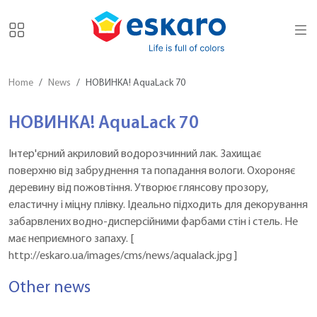
Home
News
НОВИНКА! AquaLack 70
НОВИНКА! AquaLack 70
Інтер'єрний акриловий водорозчинний лак. Захищає
поверхню від забруднення та попадання вологи. Охороняє
деревину від пожовтіння. Утворює глянсову прозору,
еластичну і міцну плівку. Ідеально підходить для декорування
забарвлених водно-дисперсійними фарбами стін і стель. Не
має неприємного запаху. [
http://eskaro.ua/images/cms/news/aqualack.jpg ]
Other news