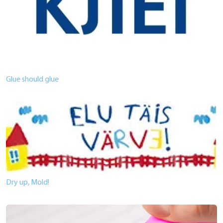
Glue should glue
Dry up, Mold!